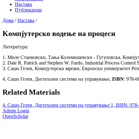
Настава
Публикации
Дома
/
Настава
/
Kомпјутерско водење на процеси
Литература:
1. Миле Станковски, Тања Колемишевски - Гугуловска, Компју
2. Dale R. Patrick and Stephen W. Fardo, Industrial Process Contro
3. Сашо Гелев, Компјутерски мрежи, Европски универзитет Реп
4. Сашо Гелев, Дигитални системи на управување,
ISBN
: 978-
Related Materials
4. Сашо Гелев, Дигитални системи на управување 1, ISBN: 978-60
Admin Login
OpenScholar