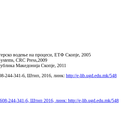
терско водење на процеси, ЕТФ Скопје, 2005
l Systems, CRC Press,2009
ублика Македонија Скопје, 2011
608-244-341-6, Штип, 2016, линк:
http://e-lib.ugd.edu.mk/548
8-244-341-6, Штип 2016, линк: http://e-lib.ugd.edu.mk/548