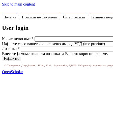
Skip to main content
|
|
|
Почетна
Профили по факултети
Сите профили
Техничка под
User login
Корисничко име
*
Најавете се со вашето корисничко име од УГД (ime.prezime)
Лозинка
*
Внесете ја моменталната лозинка за Вашето корисничко име.
©
Универзитет „Гоце Делчев“ - Штип, 2016
© powered by
ДРОП - Лабораторија за дигитални ресур
OpenScholar