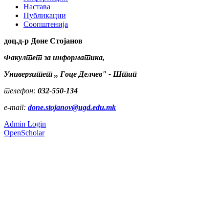
Настава
Публикации
Соопштенија
доц.д-р Доне Стојанов
Факултет за информатика,
Универзитет ,, Гоце Делчев" - Штип
телефон:
032-550-134
e-mail:
done.stojanov@ugd.edu.mk
Admin Login
OpenScholar