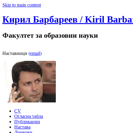
Skip to main content
Кирил Барбареев / Kiril Barba
Факултет за образовни науки
Наставници
(email)
CV
Огласна табла
Публикации
Настава
Линкови