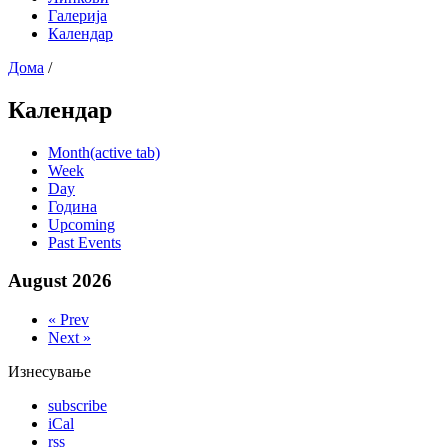
Галерија
Календар
Дома
/
Календар
Month
(active tab)
Week
Day
Година
Upcoming
Past Events
August 2026
« Prev
Next »
Изнесување
subscribe
iCal
rss