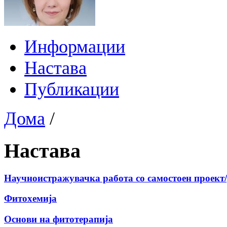
Информации
Настава
Публикации
Дома
/
Настава
Научноистражувачка работа со самостоен проект/р
Фитохемија
Основи на фитотерапијa