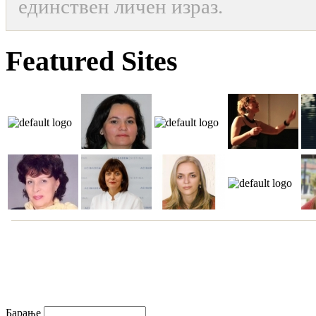
единствен личен израз.
Featured Sites
Барање