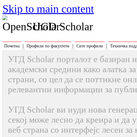
Skip to main content
UGD Scholar
|
|
|
Почетна
Профили по факултети
Сите профили
Техничка под
УГД Scholar порталот е базиран 
академски средини како алатка з
страни, со цел да се поттикне онл
релевантни информации за публик
УГД Scholar ви нуди нова генерац
секој може лесно да креира и да
веб страна со интерфејс лесен за 